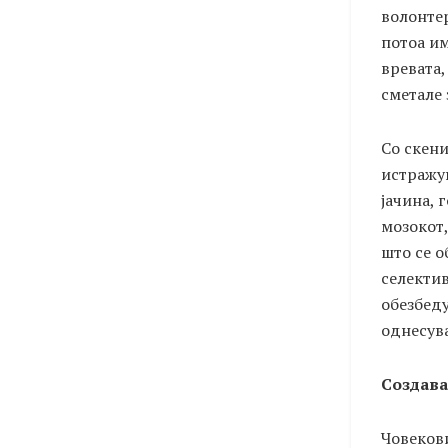
волонтер
потоа им
вревата,
сметале 
Со скени
истражув
јачина, 
мозокот,
што се о
селектив
обезбеду
однесув
Создава
Човекови