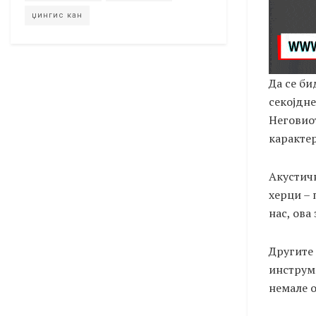
џингис кан
Да се би
секојдне
Неговиот
каракте
Акустичн
херци – 
нас, ова
Другите
инструме
немале о