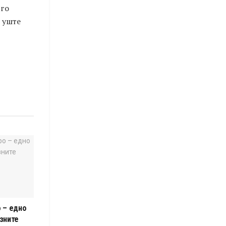
 го
 уште
 – едно
зните