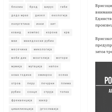
Врисоци
бензин
брод
вирус
габи
внимание
дедо мраз
дизел
екологија
Единстве
произвед
енергетика
инки
кит
ковид
компас
корона
крв
Врисокот
маи
македонски рубин
предупре
месечина
микологија
затоа тр
моби дик
монголија
мотори
мумија
мутација
напон
нова година
омикрон
осека
отров
перу
печурки
плима
рубин
сонце
струја
топка
фреквенција
хакер
цивилизација
југославија