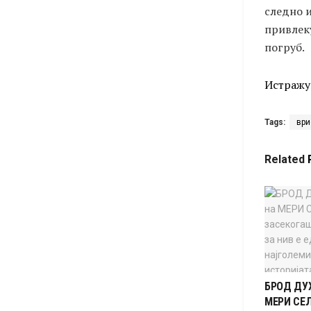
следно и
привлеку
погруб.
Истражу
Tags:
ври
Related
БРОД ДУХ
МЕРИ СЕЛ