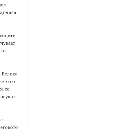
пел
 додава
соците
учуваат
чко
 Велика
њето со
ка се
 звукот
се
Неговото