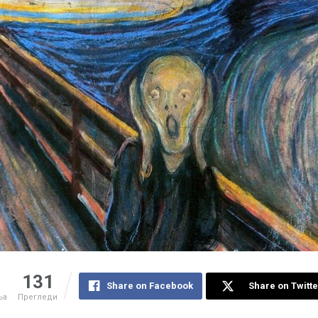
131
Share on Facebook
Share on Twitte
ња
Прегледи