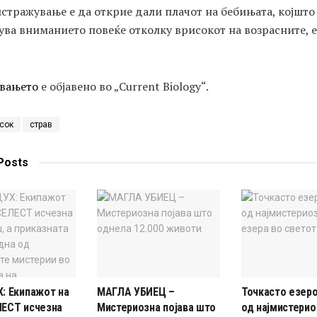
стражување е да открие дали плачот на бебињата, којшто
ва вниманието повеќе отколку врисокот на возрасните, е
вањето
е објавено во „Current Biology“.
сок
страв
Posts
: Екипажот на
МАГЛА УБИЕЦ –
Точкасто езеро
ЕСТ исчезна
Мистериозна појава што
од најмистерио