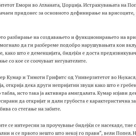
тетот Емори во Атланата, Џорџија. Истражувањата на По
начаен придонес за основното дефинирање на врисоците,
то разбирање на создавањето и функционирањето на ври
омогнало да ги разбереме подобро нарушувањата кои вкл
, како што е деменцијата, бидејќи е доста предизвикува
ње со кое се соочуваат негувателите.
ер Кумар и Тимоти Грифитс од Универзитетот во Њукасл,
а, открија дека други непријатни звуци како што е гребе
 табла, исто така ја активира амигдалата. Кумар изјави де
сирани да откријат и дали грубоста е карактеристична за
обива со стегање на забите.
те се интересни за проучување бидејќи се насекаде, тие 
лни и се првото нешто што некој го прави“, вели Попел. 