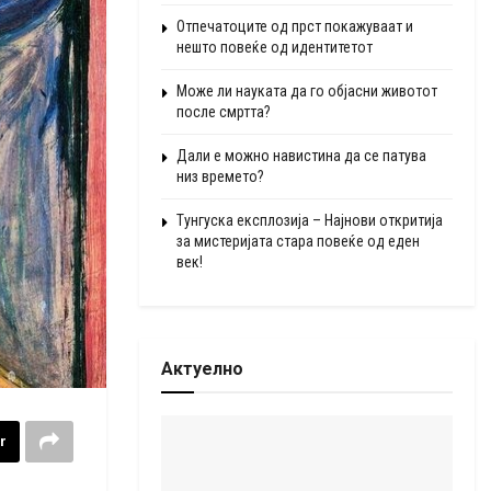
Отпечатоците од прст покажуваат и
нешто повеќе од идентитетот
Може ли науката да го објасни животот
после смртта?
Дали е можно навистина да се патува
низ времето?
Тунгуска експлозија – Најнови откритија
за мистеријата стара повеќе од еден
век!
Актуелно
r