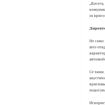
„Досега,
комуника
за врисо
Директе
Не само 
што откр
карактер
автомоби
Се чини 
акустичн
врискањ
подесув
Искорис