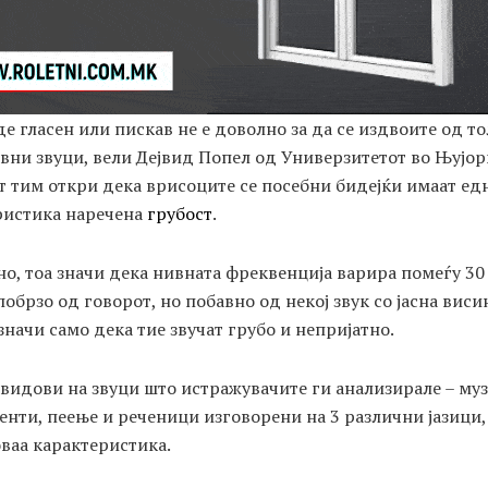
де гласен или пискав не е доволно за да се издвоите од то
вни звуци, вели Дејвид Попел од Универзитетот во Њујор
 тим откри дека врисоците се посебни бидејќи имаат ед
ристика наречена
грубост
.
о, тоа значи дека нивната фреквенција варира помеѓу 30
побрзо од говорот, но побавно од некој звук со јасна висин
 значи само дека тие звучат грубо и непријатно.
 видови на звуци што истражувачите ги анализирале – му
нти, пеење и реченици изговорени на 3 различни јазици, 
ваа карактеристика.