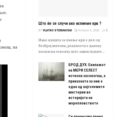
ва
кот.
е
Што ќе се случи ако испиеме крв ?
BY
VLATKO STEFANOSKI
October 6, 2025
0
и
Иако идејата за пиење крв е дел од
безброј митови, реалноста е далеку
омош, па
поопасна отколку што замислувате....
БРОД ДУХ: Екипажот
на МЕРИ СЕЛЕСТ
исчезна засекогаш, а
приказната за нив е
една од најголемите
мистерии во
историјата на
морепловството
Се пренесува преку