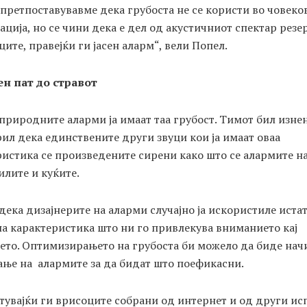
 претпоставувавме дека грубоста не се користи во човеко
ција, но се чини дека е дел од акустичниот спектар рез
ците, правејќи ги јасен аларм“, вели Попел.
н пат до стравот
природните аларми ја имаат таа грубост. Тимот бил изне
ил дека единствените други звуци кои ја имаат оваа
истика се произведените сирени како што се алармите н
лите и куќите.
дека дизајнерите на аларми случајно ја искористиле иста
а карактеристика што ни го привлекува вниманието кај
ето. Оптимизирањето на грубоста би можело да биде нач
ање на алармите за да бидат што поефикасни.
тувајќи ги врисоците собрани од интернет и од други и