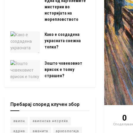
една од најголемите
мистерии во
историјата на
морепловството
Како е создадена
украсната снежна
топка?
Зошто човековиот
врисок е толку
страшен?
Пребарај според клучен збор
0
авион
авионска несреќа
Споделува
адриа
аманита
археологија