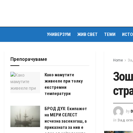
УНИВЕРЗУМ
ЖИВ СВЕТ
ТЕМИ
ИСТО
Препорачуваме
Home
За
Зош
Како мамутите
живееле при толку
стр
екстремни
температури
БРОД ДУХ: Екипажот
by
на МЕРИ СЕЛЕСТ
in
Зад огл
исчезна засекогаш, а
приказната за нив е