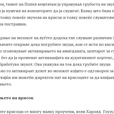
и, тимот на Попел вештачки ја управувал грубоста на зву
 ја пуштил на волонтерите да ја слуштат. Колку што била 
 толку повеќе звучела на врисок и толку повеќе слушателит
за пострашна.
рање на мозокот на луѓето додека тие слушале различни 
ачите откриле дека погрубите звуци, кои се исти по виси
го зголемуваат активирањето на амигдалата, центарот за с
 без да ја променат активацијата на аудитивниот кортекс,
бработува звукот. Ова укажува на тоа дека грубите звуци
но го активираат делот во мозокот којшто е одговорен за
вајќи им можеби директен пат на врисоците за да влијаат
ањето.
њето на врисок
те врисоци се многу малку проучени, вели Харолд Гоузу