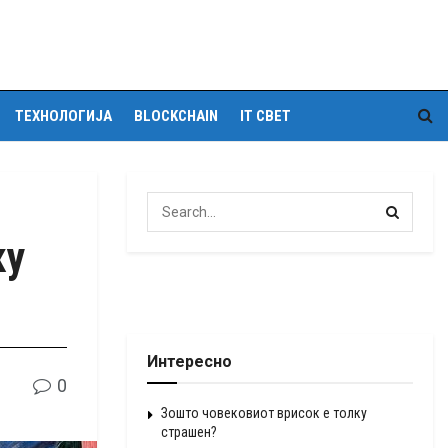
ТЕХНОЛОГИЈА
BLOCKCHAIN
IT СВЕТ
ку
Интересно
0
Зошто човековиот врисок е толку
страшен?