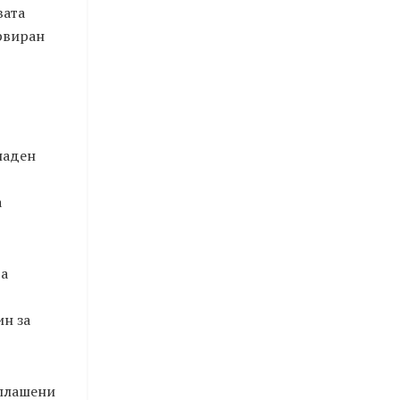
вата
ервиран
наден
а
та
ин за
сплашени