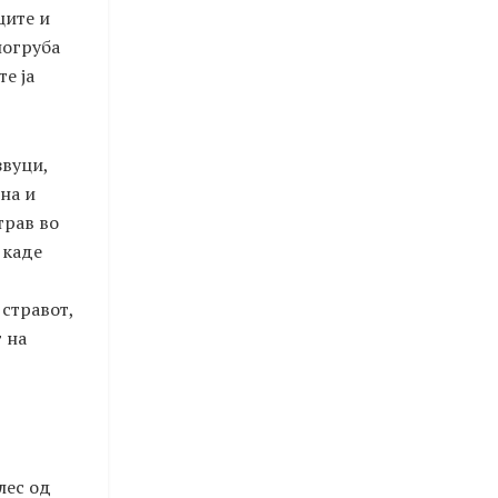
ците и
погруба
е ја
звуци,
на и
трав во
 каде
 стравот,
 на
лес од