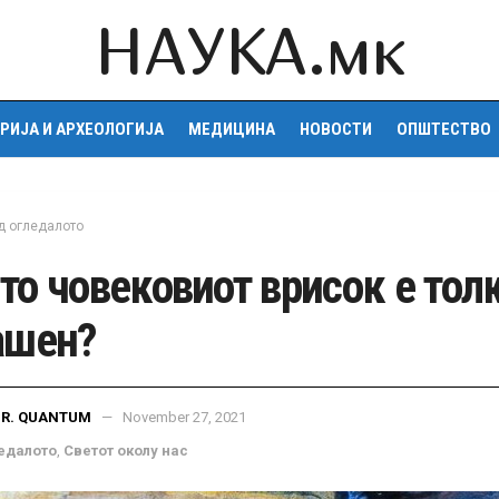
НАУКА.мк
РИЈА И АРХЕОЛОГИЈА
МЕДИЦИНА
НОВОСТИ
ОПШТЕСТВО
д огледалото
то човековиот врисок е тол
ашен?
DR. QUANTUM
November 27, 2021
едалото
,
Светот околу нас