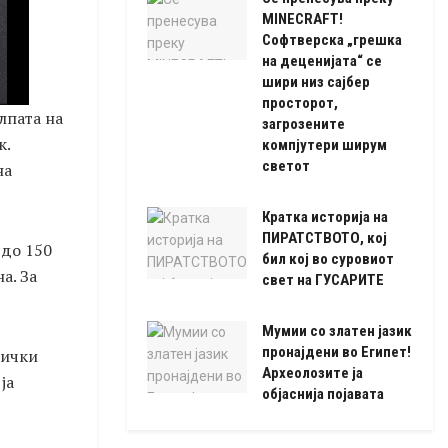
MINECRAFT!
Софтверска „грешка
на деценијата“ се
шири низ сајбер
просторот,
лпата на
загрозените
к.
компјутери ширум
светот
на
Кратка историја на
ПИРАТСТВОТО, кој
 до 150
бил кој во суровиот
а. За
свет на ГУСАРИТЕ
Мумии со златен јазик
пронајдени во Египет!
зички
Археолозите ја
ја
објаснија појавата