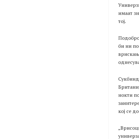
Универзи
имаат з
тој.
Подобро
би ни п
врискање
однесува
Сукбинд
Британиј
нокти по
заинтере
кој се д
„Врисоци
универза