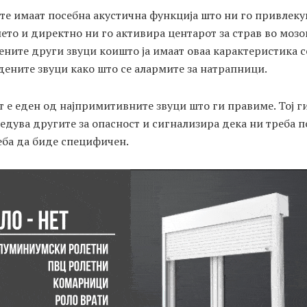
те имаат посебна акустична функција што ни го привлеку
то и директно ни го активира центарот за страв во мозо
ните други звуци коишто ја имаат оваа карактеристика с
ените звуци како што се алармите за натрапници.
 е еден од најпримитивните звуци што ги правиме. Тој г
дува другите за опасност и сигнализира дека ни треба п
еба да биде специфичен.