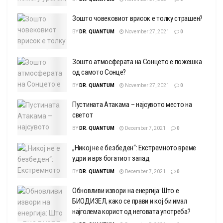
Зошто човековиот врисок е толку страшен?
BY
DR. QUANTUM
November 27, 2021
0
Зошто атмосферата на Сонцето е пожешка
од самото Сонце?
BY
DR. QUANTUM
November 27, 2021
0
Пустината Атакама – најсувото место на
светот
BY
DR. QUANTUM
December 7, 2021
0
„Никој не е безбеден“: Екстремното време
удри и врз богатиот запад
BY
DR. QUANTUM
December 7, 2021
0
Обновливи извори на енергија: Што е
БИОДИЗЕЛ, како се прави и кој би имал
најголема корист од неговата употреба?