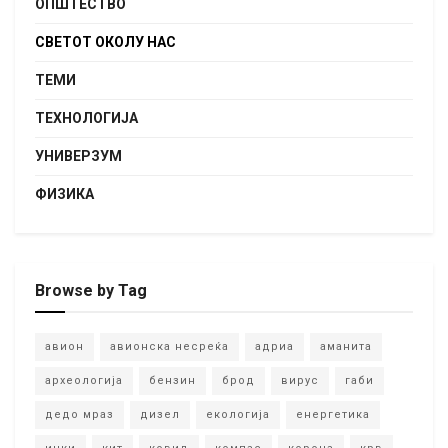
ОПШТЕСТВО
СВЕТОТ ОКОЛУ НАС
ТЕМИ
ТЕХНОЛОГИЈА
УНИВЕРЗУМ
ФИЗИКА
Browse by Tag
авион
авионска несреќа
адриа
аманита
археологија
бензин
брод
вирус
габи
дедо мраз
дизел
екологија
енергетика