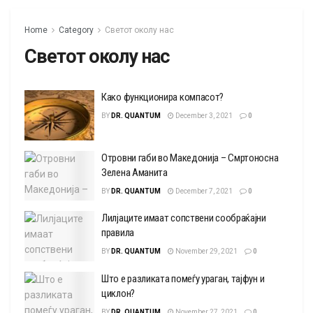
Home
Category
Светот околу нас
Светот околу нас
Како функционира компасот?
BY
DR. QUANTUM
December 3, 2021
0
Отровни габи во Македонија – Смртоносна
Зелена Аманита
BY
DR. QUANTUM
December 7, 2021
0
Лилјаците имаат сопствени сообраќајни
правила
BY
DR. QUANTUM
November 29, 2021
0
Што е разликата помеѓу ураган, тајфун и
циклон?
BY
DR. QUANTUM
November 27, 2021
0