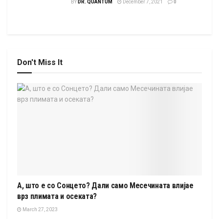
BY
DR. QUANTUM
December 7, 2021
0
Don't Miss It
А, што е со Сонцето? Дали само Месечината влијае
врз плимата и осеката?
March 27, 2023