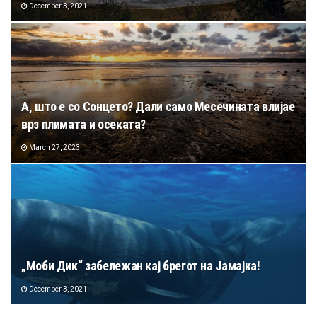
December 3, 2021
А, што е со Сонцето? Дали само Месечината влијае
врз плимата и осеката?
March 27, 2023
„Моби Дик“ забележан кај брегот на Јамајка!
December 3, 2021