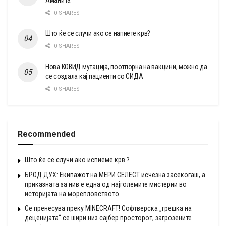
Аманита
0 SHARES
Што ќе се случи ако се напиете крв?
0 SHARES
Нова КОВИД мутација, поотпорна на вакцини, можно да
се создала кај пациенти со СИДА
0 SHARES
Recommended
Што ќе се случи ако испиеме крв ?
БРОД ДУХ: Екипажот на МЕРИ СЕЛЕСТ исчезна засекогаш, а
приказната за нив е една од најголемите мистерии во
историјата на морепловството
Се пренесува преку MINECRAFT! Софтверска „грешка на
деценијата“ се шири низ сајбер просторот, загрозените