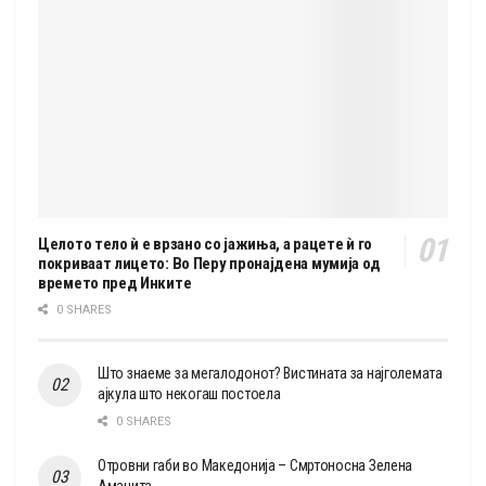
Целото тело ѝ е врзано со јажиња, а рацете ѝ го
покриваат лицето: Во Перу пронајдена мумија од
времето пред Инките
0 SHARES
Што знаеме за мегалодонот? Вистината за најголемата
ајкула што некогаш постоела
0 SHARES
Отровни габи во Македонија – Смртоносна Зелена