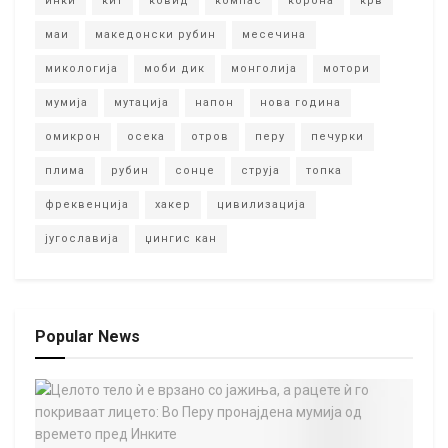
инки
кит
ковид
компас
корона
крв
маи
македонски рубин
месечина
микологија
моби дик
монголија
мотори
мумија
мутација
напон
нова година
омикрон
осека
отров
перу
печурки
плима
рубин
сонце
струја
топка
фреквенција
хакер
цивилизација
југославија
џингис кан
Popular News