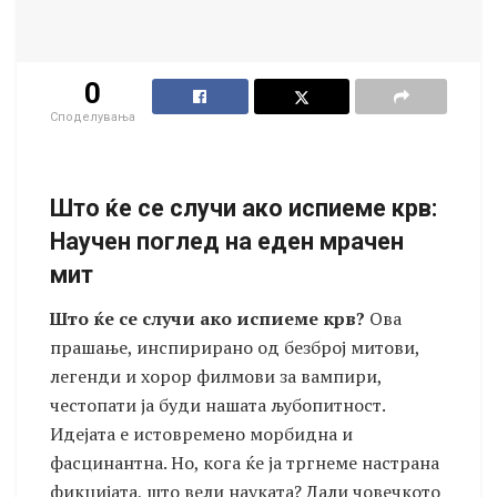
0
Споделувања
Што ќе се случи ако испиеме крв:
Научен поглед на еден мрачен
мит
Што ќе се случи ако испиеме крв?
Ова
прашање, инспирирано од безброј митови,
легенди и хорор филмови за вампири,
честопати ја буди нашата љубопитност.
Идејата е истовремено морбидна и
фасцинантна. Но, кога ќе ја тргнеме настрана
фикцијата, што вели науката? Дали човечкото