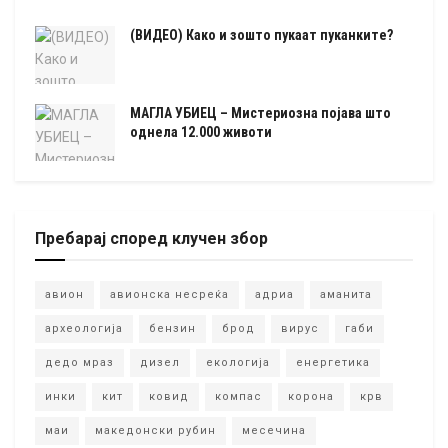
(ВИДЕО) Како и зошто пукаат пуканките?
МАГЛА УБИЕЦ – Мистериозна појава што
однела 12.000 животи
Пребарај според клучен збор
авион
авионска несреќа
адриа
аманита
археологија
бензин
брод
вирус
габи
дедо мраз
дизел
екологија
енергетика
инки
кит
ковид
компас
корона
крв
маи
македонски рубин
месечина