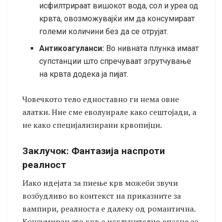
исфилтрираат вишокот вода, сол и уреа од
крвта, овозможувајќи им да консумираат
големи количини без да се отрујат.
Антикоагуланси:
Во нивната плунка имаат
супстанции што спречуваат згрутчување
на крвта додека ја пијат.
Човечкото тело едноставно ги нема овие
алатки. Ние сме еволуирале како сештојади, а
не како специјализирани крвопијци.
Заклучок: Фантазија наспроти
реалност
Иако идејата за пиење крв можеби звучи
возбудливо во контекст на приказните за
вампири, реалноста е далеку од романтична.
Консумирањето крв е исклучително опасно за