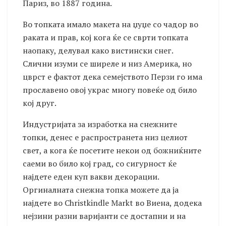
Париз, во 1887 година.
Во топката имало макета на џуџе со чадор во
раката и прав, кој кога ќе се сврти топката
наопаку, делувал како вистински снег.
Слични изуми се ширеле и низ Америка, но
цврст е фактот дека семејството Перзи го има
прославено овој украс многу повеќе од било
кој друг.
Индустријата за изработка на снежните
топки, денес е распространета низ целиот
свет, а кога ќе посетите некои од божниќните
саеми во било кој град, со сигурност ќе
најдете еден куп вакви декорации.
Оргиналната снежна топка можете да ја
најдете во Christkindle Markt во Виена, додека
нејзини разни варијанти се достапни и на