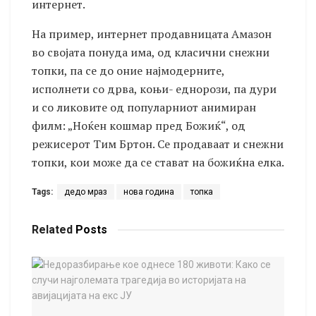
интернет.
На пример, интернет продавницата Амазон
во својата понуда има, од класични снежни
топки, па се до оние најмодерните,
исполнети со дрва, коњи- еднорози, па дури
и со ликовите од популарниот анимиран
филм: „Ноќен кошмар пред Божиќ“, од
режисерот Тим Бртон. Се продаваат и снежни
топки, кои може да се стават на божиќна елка.
Tags:
дедо мраз
нова година
топка
Related
Posts