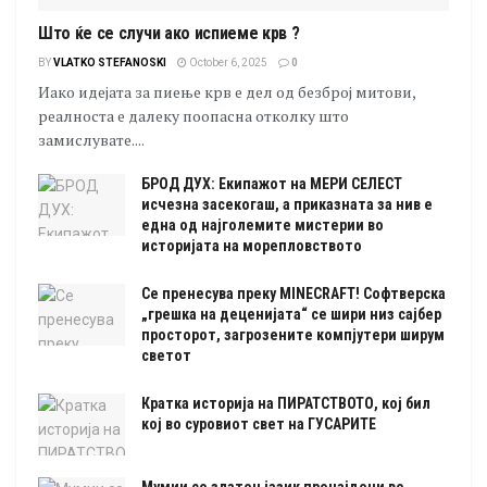
Што ќе се случи ако испиеме крв ?
BY
VLATKO STEFANOSKI
October 6, 2025
0
Иако идејата за пиење крв е дел од безброј митови,
реалноста е далеку поопасна отколку што
замислувате....
БРОД ДУХ: Екипажот на МЕРИ СЕЛЕСТ
исчезна засекогаш, а приказната за нив е
една од најголемите мистерии во
историјата на морепловството
Се пренесува преку MINECRAFT! Софтверска
„грешка на деценијата“ се шири низ сајбер
просторот, загрозените компјутери ширум
светот
Кратка историја на ПИРАТСТВОТО, кој бил
кој во суровиот свет на ГУСАРИТЕ