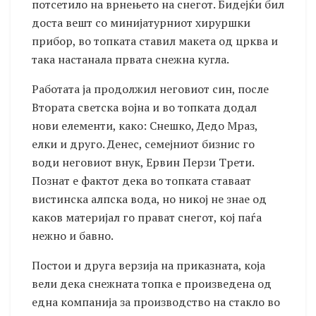
потсетило на врнењето на снегот. Бидејќи бил
доста вешт со минијатурниот хируршки
прибор, во топката ставил макета од црква и
така настанала првата снежна кугла.
Работата ја продолжил неговиот син, после
Втората светска војна и во топката додал
нови елементи, како: Снешко, Дедо Мраз,
елки и друго. Денес, семејниот бизнис го
води неговиот внук, Ервин Перзи Трети.
Познат е фактот дека во топката ставаат
вистинска алпска вода, но никој не знае од
каков материјал го прават снегот, кој паѓа
нежно и бавно.
Постои и друга верзија на приказната, која
вели дека снежната топка е произведена од
една компанија за производство на стакло во