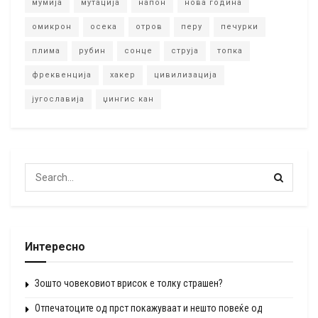
мумија
мутација
напон
нова година
омикрон
осека
отров
перу
печурки
плима
рубин
сонце
струја
топка
фреквенција
хакер
цивилизација
југославија
џингис кан
Интересно
Зошто човековиот врисок е толку страшен?
Отпечатоците од прст покажуваат и нешто повеќе од