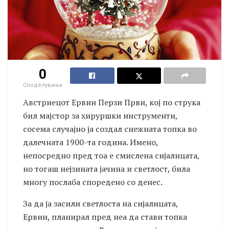
0
Споделувања
Австриецот Ервин Перзи Први, кој по струка
бил мајстор за хируршки инструменти,
сосема случајно ја создал снежната топка во
далечната 1900-та година. Имено,
непосредно пред тоа е смислена сијалицата,
но тогаш нејзината јачина и светлост, била
многу послаба споредено со денес.
За да ја засили светлоста на сијалицата,
Ервин, планирал пред неа да стави топка