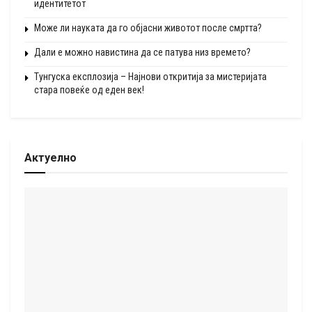
идентитетот
Може ли науката да го објасни животот после смртта?
Дали е можно навистина да се патува низ времето?
Тунгуска експлозија – Најнови откритија за мистеријата
стара повеќе од еден век!
Актуелно