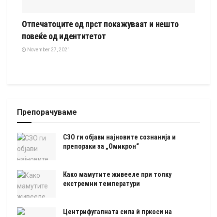
Отпечатоците од прст покажуваат и нешто
повеќе од идентитетот
November 27, 2021
Препорачуваме
СЗО ги објави најновите сознанија и
препораки за „Омикрон“
Како мамутите живееле при толку
екстремни температури
Центрифугалната сила ѝ пркоси на