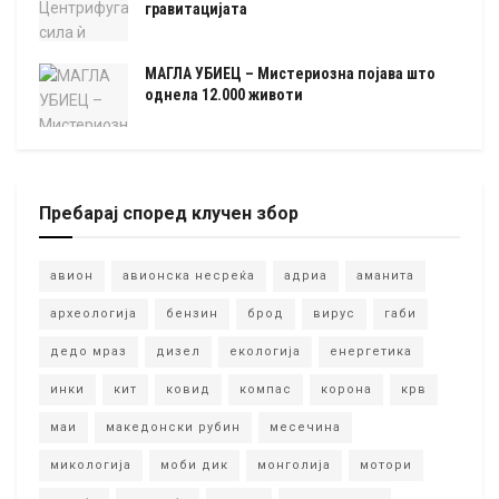
гравитацијата
МАГЛА УБИЕЦ – Мистериозна појава што
однела 12.000 животи
Пребарај според клучен збор
авион
авионска несреќа
адриа
аманита
археологија
бензин
брод
вирус
габи
дедо мраз
дизел
екологија
енергетика
инки
кит
ковид
компас
корона
крв
маи
македонски рубин
месечина
микологија
моби дик
монголија
мотори