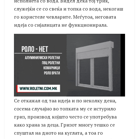
исполнета со вода. Видел дека тој трик,
служејќи се со свеќа и топка со вода, некогаш
го користеле чевларите. Меѓутоа, неговата
идеја со сијалицата не функционирала.
Се откажал од таа идеја и по неколку дена,
сосема случајно во топката му се истурило
гриз, производ којшто често се употребува
како храна за деца. Гризот многу тешко се
спуштал на дното на куглата, а тоа го