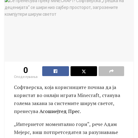
0
Споделувања
Софтверска, која корисниците почнаа да ја
користат во онлајн играта Minecraft, станува
голема закана за системите ширум светот,
пренесува
Асошиејтед Прес
.
„Интернетот моментално гори“, рече Адам
Мејерс, виш потпретседател за разузнавање