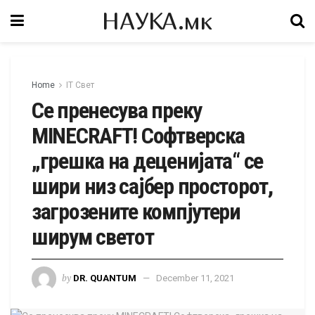
НАУКА.мк
Home
IT Свет
Се пренесува преку
MINECRAFT! Софтверска
„грешка на деценијата“ се
шири низ сајбер просторот,
загрозените компјутери
ширум светот
by
DR. QUANTUM
December 11, 2021