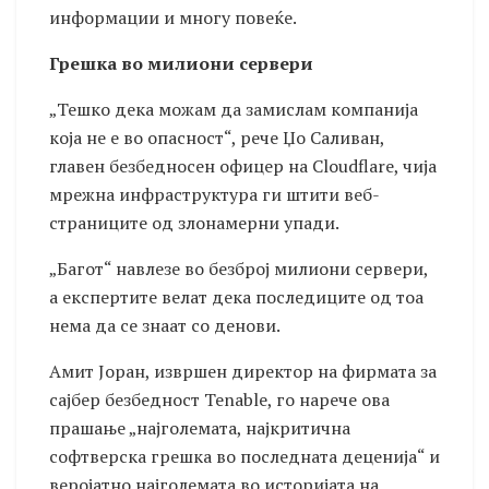
информации и многу повеќе.
Грешка во милиони сервери
„Тешко дека можам да замислам компанија
која не е во опасност“, рече Џо Саливан,
главен безбедносен офицер на Cloudflare, чија
мрежна инфраструктура ги штити веб-
страниците од злонамерни упади.
„Багот“ навлезе во безброј милиони сервери,
а експертите велат дека последиците од тоа
нема да се знаат со денови.
Амит Јоран, извршен директор на фирмата за
сајбер безбедност Tenable, го нарече ова
прашање „најголемата, најкритична
софтверска грешка во последната деценија“ и
веројатно најголемата во историјата на