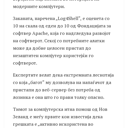
модерните компјутери.
Заканата, наречена „Log4Shell“, е оценета со
10 на скала од еден до 10 од Фондацијата за
софтвер Apache, која го надгледува развојот
на софтверот. Секој со потребните алатки
може да добие целосен пристап до
незаштитен компјутер користејќи го
софтверот.
Експертите велат дека екстремната леснотија
со која „багот“ му дозволува на напаѓачот да
пристапи до веб-сервер без потреба од
лозинка е она што го прави толку опасно.
Тимот за компјутерска итна помош од Нов
Зеланд е меѓу првите кои известија дека
грешката е „активно искористена во