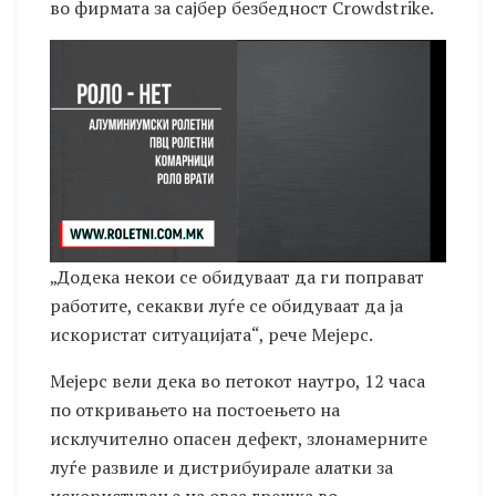
во фирмата за сајбер безбедност Crowdstrike.
„Додека некои се обидуваат да ги поправат
работите, секакви луѓе се обидуваат да ја
искористат ситуацијата“, рече Мејерс.
Мејерс вели дека во петокот наутро, 12 часа
по откривањето на постоењето на
исклучително опасен дефект, злонамерните
луѓе развиле и дистрибуирале алатки за