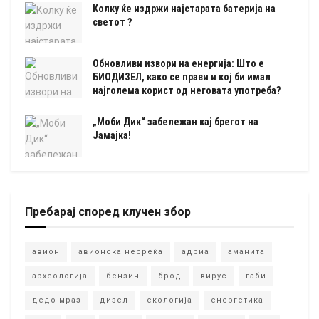
Колку ќе издржи најстарата батерија на
светот ?
Обновливи извори на енергија: Што е
БИОДИЗЕЛ, како се прави и кој би имал
најголема корист од неговата употреба?
„Моби Дик“ забележан кај брегот на
Јамајка!
Пребарај според клучен збор
авион
авионска несреќа
адриа
аманита
археологија
бензин
брод
вирус
габи
дедо мраз
дизел
екологија
енергетика