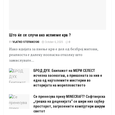
Што ќе се случи ако испиеме крв ?
BY
VLATKO STEFANOSKI
October 6, 2025
0
Иако идејата за пиење крв е дел од безброј митови,
реалноста е далеку поопасна отколку што
замислувате....
БРОД ДУХ: Екипажот на МЕРИ СЕЛЕСТ
исчезна засекогаш, а приказната за нив е
една од најголемите мистерии во
историјата на морепловството
Се пренесува преку MINECRAFT! Софтверска
„грешка на деценијата“ се шири низ сајбер
просторот, загрозените компјутери ширум
светот