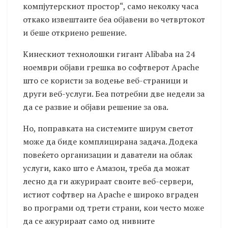
компјутерскиот простор“, само неколку часа
откако извештаите беа објавени во четвртокот
и беше откриено решение.
Кинескиот технолошки гигант Alibaba на 24
ноември објави грешка во софтверот Apache
што се користи за водење веб-страници и
други веб-услуги. Беа потребни две недели за
да се развие и објави решение за ова.
Но, поправката на системите ширум светот
може да биде комплицирана задача. Додека
повеќето организации и даватели на облак
услуги, како што е Амазон, треба да можат
лесно да ги ажурираат своите веб-сервери,
истиот софтвер на Apache е широко вграден
во програми од трети страни, кои често може
да се ажурираат само од нивните