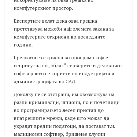
искористување на оваа грешка во
компјутерскиот простор.
Експертите велат дека оваа грешка
претставува можеби најголемата закана за
компјутерите откриени во последните
години.
Грешката е откриена во програма која е
сеприсутна во „облак“ серверите и деловниот
софтвер што се користи во индустријата и
администрацијата во САД.
Доколку не се отстрани, им овозможува на
разни криминалци, шпиони, но и почетници
во програмирањето лесен пристап до
внатрешните мрежи, каде што можат да
украдат вредни податоци, да постават т.н.
малициозен софтвер, бришење клучни