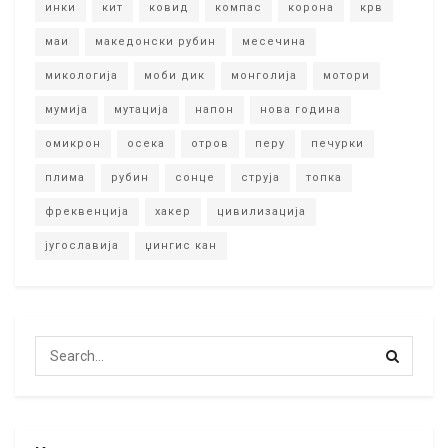
инки
кит
ковид
компас
корона
крв
маи
македонски рубин
месечина
микологија
моби дик
монголија
мотори
мумија
мутација
напон
нова година
омикрон
осека
отров
перу
печурки
плима
рубин
сонце
струја
топка
фреквенција
хакер
цивилизација
југославија
џингис кан