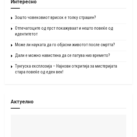
Интересно
Зошто човековиот врисок е толку страшен?
Отпечатоците од прст покажуваат и нешто повеќе од
идентитетот
Може ли науката да го објасни животот после смртта?
Дали е можно навистина да се патува низ времето?
Тунгуска експлозија – Најнови откритија за мистеријата
стара повеќе од еден век!
Актуелно