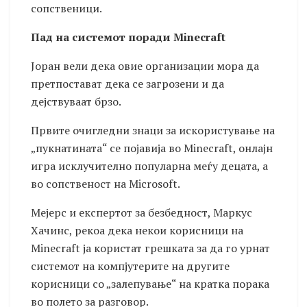
сопственици.
Пад на системот поради Minecraft
Јоран вели дека овие организации мора да
претпостават дека се загрозени и да
дејствуваат брзо.
Првите очигледни знаци за искористување на
„пукнатината“ се појавија во Minecraft, онлајн
игра исклучително популарна меѓу децата, а
во сопственост на Microsoft.
Мејерс и експертот за безбедност, Маркус
Хачинс, рекоа дека некои корисници на
Minecraft ја користат грешката за да го урнат
системот на компјутерите на другите
корисници со „залепување“ на кратка порака
во полето за разговор.