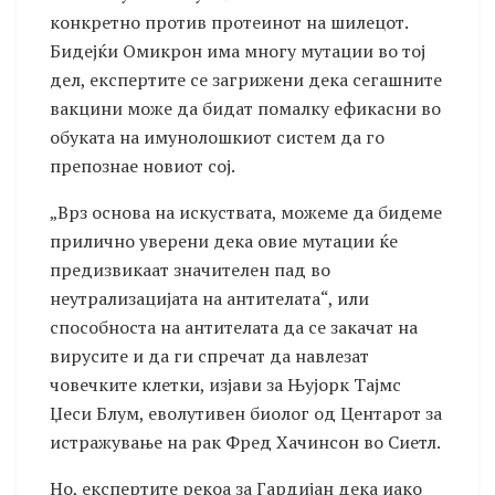
конкретно против протеинот на шилецот.
Бидејќи Омикрон има многу мутации во тој
дел, експертите се загрижени дека сегашните
вакцини може да бидат помалку ефикасни во
обуката на имунолошкиот систем да го
препознае новиот сој.
„Врз основа на искуствата, можеме да бидеме
прилично уверени дека овие мутации ќе
предизвикаат значителен пад во
неутрализацијата на антителата“, или
способноста на антителата да се закачат на
вирусите и да ги спречат да навлезат
човечките клетки, изјави за Њујорк Тајмс
Џеси Блум, еволутивен биолог од Центарот за
истражување на рак Фред Хачинсон во Сиетл.
Но, експертите рекоа за Гардијан дека иако