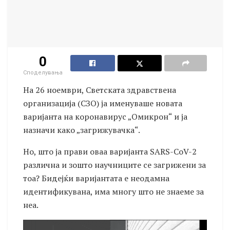
0
Споделувања
На 26 ноември, Светската здравствена
организација (СЗО) ја именуваше новата
варијанта на коронавирус „Омикрон“ и ја
назначи како „загрижувачка“.
Но, што ја прави оваа варијанта SARS-CoV-2
различна и зошто научниците се загрижени за
тоа? Бидејќи варијантата е неодамна
идентификувана, има многу што не знаеме за
неа.