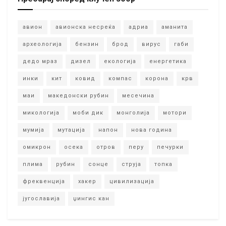
авион
авионска несреќа
адриа
аманита
археологија
бензин
брод
вирус
габи
дедо мраз
дизел
екологија
енергетика
инки
кит
ковид
компас
корона
крв
маи
македонски рубин
месечина
микологија
моби дик
монголија
мотори
мумија
мутација
напон
нова година
омикрон
осека
отров
перу
печурки
плима
рубин
сонце
струја
топка
фреквенција
хакер
цивилизација
југославија
џингис кан