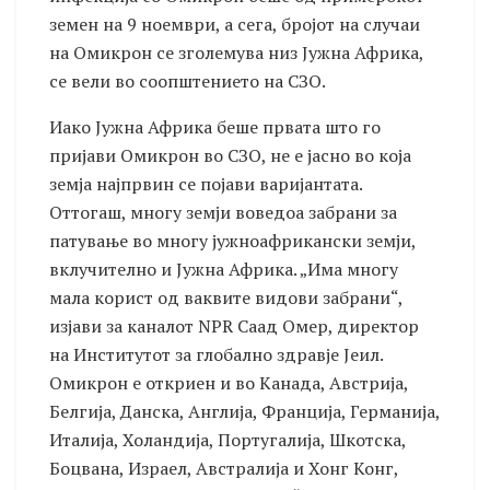
земен на 9 ноември, а сега, бројот на случаи
на Омикрон се зголемува низ Јужна Африка,
се вели во соопштението на СЗО.
Иако Јужна Африка беше првата што го
пријави Омикрон во СЗО, не е јасно во која
земја најпрвин се појави варијантата.
Оттогаш, многу земји воведоа забрани за
патување во многу јужноафрикански земји,
вклучително и Јужна Африка. „Има многу
мала корист од ваквите видови забрани“,
изјави за каналот NPR Саад Омер, директор
на Институтот за глобално здравје Јеил.
Омикрон е откриен и во Канада, Австрија,
Белгија, Данска, Англија, Франција, Германија,
Италија, Холандија, Португалија, Шкотска,
Боцвана, Израел, Австралија и Хонг Конг,