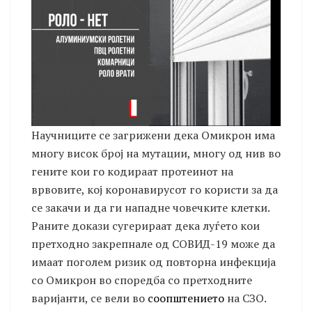
Научниците се загрижени дека Омикрон има
многу висок број на мутации, многу од нив во
гените кои го кодираат протеинот на
врвовите, кој коронавирусот го користи за да
се закачи и да ги нападне човечките клетки.
Раните докази сугерираат дека луѓето кои
претходно закрепнале од СОВИД-19 може да
имаат поголем ризик од повторна инфекција
со Омикрон во споредба со претходните
варијанти, се вели во
соопштението
на СЗО.