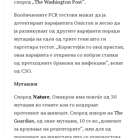
според „
The ​​Washington Post
“.
Вообичаените PCR тестови можат да ја
детектираат варијантата Omicron и лесно да
ја разликуваат од другите варијанти поради
мутација на еден од трите гени што ги
таргетира тестот. „Користејќи го овој пристап,
оваа варијанта е откриена со побрзи стапки
од претходните бранови на инфекции“, велат
од СЗО.
Мутации
Според
Nature
, Омикрон има повеќе од 30
мутации во гените кои го кодираат
протеинот на шилецот. Според извори на
The ​​
Guardian
, од овие мутации, 10 се во „доменот
за врзување на рецепторите“, или дел од
протеинот на шилестата што се прицврстува