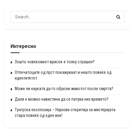
Интересно
Зошто човековиот врисок е толку страшен?
Отпечатоците од прст покажуваат и нешто повеќе од
идентитетот
Може ли науката да го објасни животот после смртта?
Дали е можно навистина да се патува низ времето?
Тунгуска експлозија – Најнови откритија за мистеријата
стара повеќе од еден век!