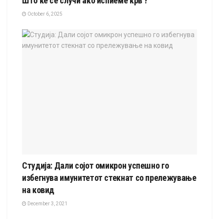
Што ќе се случи ако испиеме крв ?
October 6, 2025
Студија: Дали сојот омикрон успешно го
избегнува имунитетот стекнат со прележување
на ковид
December 3, 2021