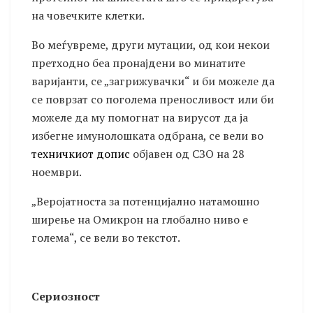
на човечките клетки.
Во меѓувреме, други мутации, од кои некои
претходно беа пронајдени во минатите
варијанти, се „загрижувачки“ и би можеле да
се поврзат со поголема преносливост или би
можеле да му помогнат на вирусот да ја
избегне имунолошката одбрана, се вели во
техничкиот допис
објавен од СЗО на 28
ноември.
„Веројатноста за потенцијално натамошно
ширење на Омикрон на глобално ниво е
голема“, се вели во текстот.
Сериозност