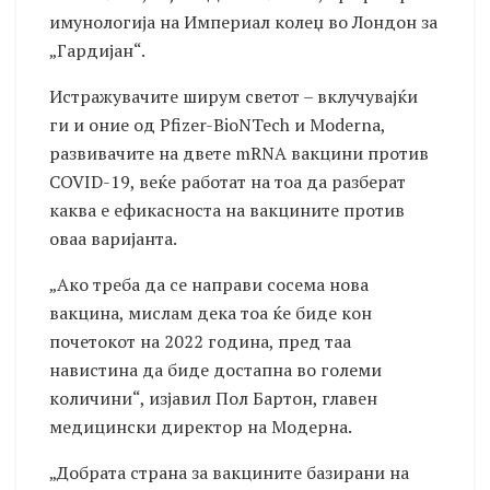
имунологија на Империал колеџ во Лондон за
„Гардијан“.
Истражувачите ширум светот – вклучувајќи
ги и оние од Pfizer-BioNTech и Moderna,
развивачите на двете mRNA вакцини против
COVID-19, веќе работат на тоа да разберат
каква е ефикасноста на вакцините против
оваа варијанта.
„Ако треба да се направи сосема нова
вакцина, мислам дека тоа ќе биде кон
почетокот на 2022 година, пред таа
навистина да биде достапна во големи
количини“, изјавил Пол Бартон, главен
медицински директор на Модерна.
„Добрата страна за вакцините базирани на