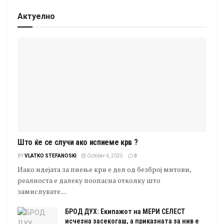
Актуелно
Што ќе се случи ако испиеме крв ?
BY
VLATKO STEFANOSKI
October 6, 2025
0
Иако идејата за пиење крв е дел од безброј митови,
реалноста е далеку поопасна отколку што
замислувате....
БРОД ДУХ: Екипажот на МЕРИ СЕЛЕСТ
исчезна засекогаш, а приказната за нив е