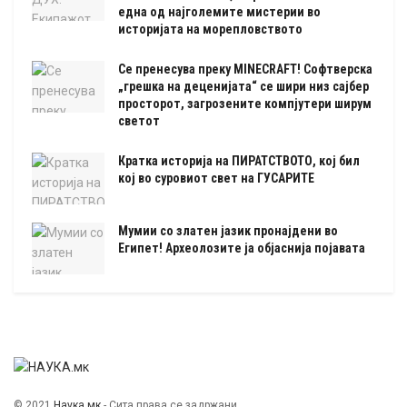
една од најголемите мистерии во
историјата на морепловството
Се пренесува преку MINECRAFT! Софтверска
„грешка на деценијата“ се шири низ сајбер
просторот, загрозените компјутери ширум
светот
Кратка историја на ПИРАТСТВОТО, кој бил
кој во суровиот свет на ГУСАРИТЕ
Мумии со златен јазик пронајдени во
Египет! Археолозите ја објаснија појавата
© 2021
Наука.мк
- Сита права се задржани