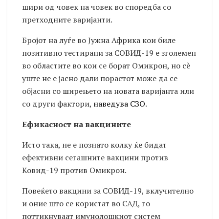
шири од човек на човек во споредба со
претходните варијанти.
Бројот на луѓе во Јужна Африка кои биле
позитивно тестирани за СОВИД-19 е зголемен
во областите во кои се борат Омикрон, но сè
уште не е јасно дали порастот може да се
објасни со ширењето на новата варијанта или
со други фактори,
наведува СЗО
.
Ефикасност на вакцините
Исто така, не е познато колку ќе бидат
ефективни сегашните вакцини против
Ковид-19 против Омикрон.
Повеќето вакцини за СОВИД-19, вклучително
и оние што се користат во САД, го
поттикнуваат имунолошкиот систем