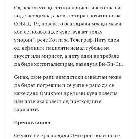
Од неколкуте десетици пациенти што таа ги
виде неодамна, а кои тестираа позитивно за
СОВИД-19, повеќето беа здрави млади мажи
кои се покажаа „се чувствуваат толку
уморни“, рече Котзи за Телеграф. Ниту еден
од нејзините пациенти немал губење на
вкусот или мирисот, а ниту еден не требало
да биде хоспитализиран, наведува Би-Би-Си.
Сепак, овие рани анегдотски извештаи може
да бидат погрешни и сè уште е рано да се
каже дали Омикрон предизвикува полесна
или потешка болест од претходните
варијанти.
Преносливост
Сè уште не е јасно дали Омикрон полесно се