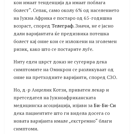
кои имаат тенденција да имаат поблага
болест“. Сепак, само околу 6% од населението
на Јужна Африка е постаро од 65-годишна
возраст, според
Телеграф
. Значи, не е јасно
дали варијантата ќе предизвика потешка
болест кај оние кои се изложени на зголемен
ризик, како што се постарите луѓе.
Ниту еден цврст доказ не сугерира дека
симптомите на Омикрон се разликуваат од
оние на претходните варијанти, според СЗО.
Но, д-р Анџелик Котзи, приватен лекар и
претседател на Јужноафриканската
медицинска асоцијација, изјави за
Би-Би-Си
дека пациентите што ги видела досега со
новата варијанта имале „екстремно“ благи
симптоми.