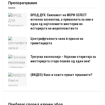
Препорачуваме
БРОД ДУХ: Екипажот на МЕРИ СЕЛЕСТ
исчезна засекогаш, а приказната за нив е
една од најголемите мистерии во
историјата на морепловството
Центрифугалната сила ѝ пркоси на
гравитацијата
Тунгуска експлозија – Најнови откритија за
мистеријата стара повеќе од еден век!
(ВИДЕО) Како и зошто пукаат пуканките?
Пребарај според клучен збор