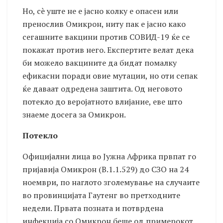
Но, сè уште не е јасно колку е опасен или
пренослив Омикрон, ниту пак е јасно како
сегашните вакцини против СОВИД-19 ќе се
покажат против него. Експертите велат дека
би можело вакцините да бидат помалку
ефикасни поради овие мутации, но оти сепак
ќе даваат одредена заштита. Од неговото
потекло до веројатното влијание, еве што
знаеме досега за Омикрон.
Потекло
Официјални лица во Јужна Африка првпат го
пријавија Омикрон (B.1.1.529) до СЗО на 24
ноември, по наглото зголемување на случаите
во провинцијата Гаутенг во претходните
недели. Првата позната и потврдена
инфекција со Омикрон беше од примерокот