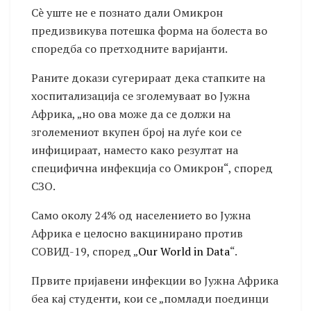
Сè уште не е познато дали Омикрон
предизвикува потешка форма на болеста во
споредба со претходните варијанти.
Раните докази сугерираат дека стапките на
хоспитализација се зголемуваат во Јужна
Африка, „но ова може да се должи на
зголемениот вкупен број на луѓе кои се
инфицираат, наместо како резултат на
специфична инфекција со Омикрон“, според
СЗО.
Само околу 24% од населението во Јужна
Африка е целосно вакцинирано против
СОВИД-19, според „
Our World in Data
“.
Првите пријавени инфекции во Јужна Африка
беа кај студенти, кои се „помлади поединци