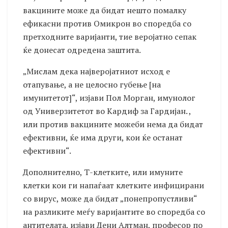
вакцините може да бидат нешто помалку
ефикасни против Омикрон во споредба со
претходните варијанти, тие веројатно сепак
ќе донесат одредена заштита.
„Мислам дека најверојатниот исход е
отапување, а не целосно губење [на
имунитетот]“, изјави Пол Морган, имунолог
од Универзитетот во Кардиф за Гардијан. ,
или против вакцините можеби нема да бидат
ефективни, ќе има други, кои ќе останат
ефективни“.
Дополнително, Т-клетките, или имуните
клетки кои ги напаѓаат клетките инфицирани
со вирус, може да бидат „понепропустливи“
на разликите меѓу варијантите во споредба со
антителата, изјави Дени Алтман, професор по