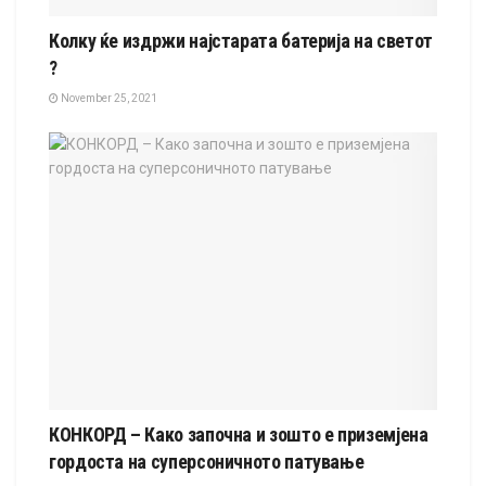
Колку ќе издржи најстарата батерија на светот
?
November 25, 2021
КОНКОРД – Како започна и зошто е приземјенa
гордоста на суперсоничното патување