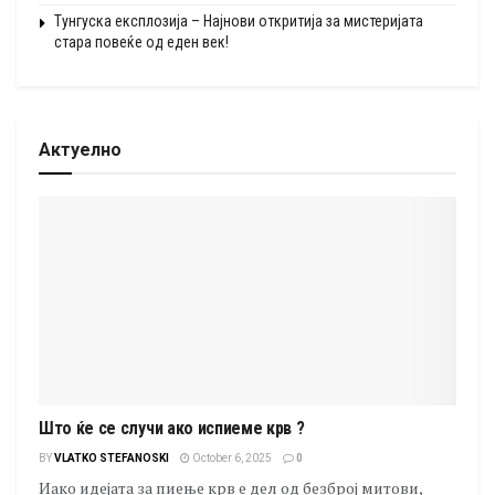
Тунгуска експлозија – Најнови откритија за мистеријата
стара повеќе од еден век!
Актуелно
Што ќе се случи ако испиеме крв ?
BY
VLATKO STEFANOSKI
October 6, 2025
0
Иако идејата за пиење крв е дел од безброј митови,