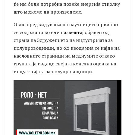
ќе им биде потребна повеќе енергија отколку
што можеме да произведеме.
Овие предвидувања на научниците првично
се содржани во еден
извештај
објавен од
страна на Здружението на индустријата за
полупроводници, но од неодамна се најде на
насловните страници на медиумите откако
групата ја издаде својата конечна оценка на
индустријата за полупроводници.