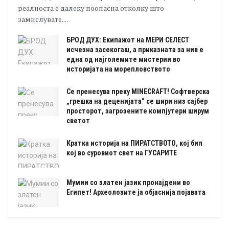
реалноста е далеку поопасна отколку што
замислувате....
БРОД ДУХ: Екипажот на МЕРИ СЕЛЕСТ
исчезна засекогаш, а приказната за нив е
една од најголемите мистерии во
историјата на морепловството
Се пренесува преку MINECRAFT! Софтверска
„грешка на деценијата“ се шири низ сајбер
просторот, загрозените компјутери ширум
светот
Кратка историја на ПИРАТСТВОТО, кој бил
кој во суровиот свет на ГУСАРИТЕ
Мумии со златен јазик пронајдени во
Египет! Археолозите ја објаснија појавата