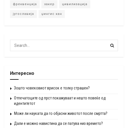
фреквенција
хакер
цивилизација
југославија
џингис кан
Интересно
Зошто човековиот врисок е толку страшен?
Отпечатоците од прст покажуваат и нешто повеќе од
идентитетот
Може ли науката да го објасни животот после смртта?
Дали е можно навистина да се патува низ времето?