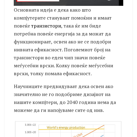
Основната идеја е дека како што
компјутерите стануваат помоќни и имаат
повеќе
транзистори
, така ќе им биде
потребна повеќе енергија за да можат да
функционираат, освен ако не се подобри
нивната ефикасност. Поголемиот број на
транзистори во еден чип значи повеќе
меѓусебни врски. Колку повеќе меѓусебни
врски, толку помала ефикасност.
Научниците предвидуваат дека освен ако
значително не го подобриме дизајнот на
нашите компјтери, до 2040 година нема да
можеме да ги напојуваме сите од нив.