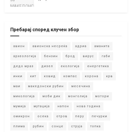
Пребарај според клучен збор
авион
авионска несреќа
адриа
аманита
археологија
бензин
брод
вирус
габи
дедо мраз
дизел
екологија
енергетика
инки
кит
ковид
компас
корона
крв
маи
македонски рубин
месечина
микологија
моби дик
монголија
мотори
мумија
мутација
напон
нова година
омикрон
осека
отров
перу
печурки
плима
рубин
сонце
струја
топка