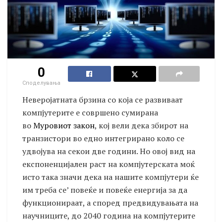
0
Споделувања
Неверојатната брзина со која се развиваат
компјутерите е совршено сумирана
во
Муровиот закон
, кој вели дека збирот на
транзистори во едно интегрирано коло се
удвојува на секои две години. Но овој вид на
експоненцијален раст на компјутерската моќ
исто така значи дека на нашите компјутери ќе
им треба се’ повеќе и повеќе енергија за да
функционираат, а според предвидувањата на
научниците, до 2040 година на компјутерите