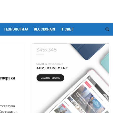
ТЕХНОЛОГИЈА
BLOCKCHAIN
IT СВЕТ
репораки
тставува
етската ...