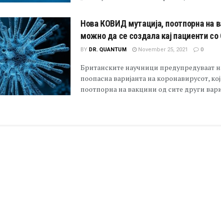
Нова КОВИД мутација, поотпорна на в
можно да се создала кај пациенти с
BY
DR. QUANTUM
November 25, 2021
0
Британските научници предупредуваат н
поопасна варијанта на коронавирусот, кој
поотпорна на вакцини од сите други варија