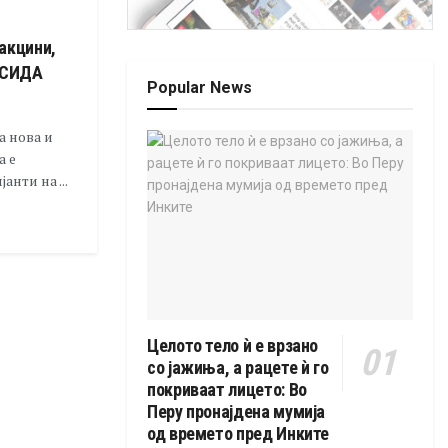
акцини,
о СИДА
Popular News
а нова и
а е
нти на ...
Целото тело ѝ е врзано
со јажиња, а рацете ѝ го
покриваат лицето: Во
Перу пронајдена мумија
од времето пред Инките