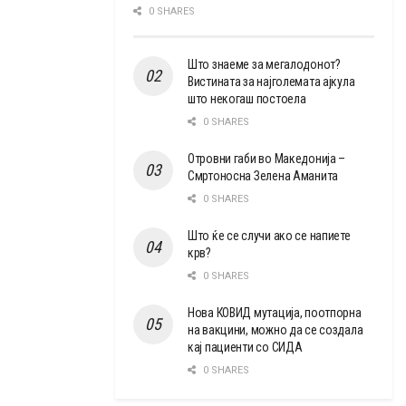
0 SHARES
Што знаеме за мегалодонот?
Вистината за најголемата ајкула
што некогаш постоела
0 SHARES
Отровни габи во Македонија –
Смртоносна Зелена Аманита
0 SHARES
Што ќе се случи ако се напиете
крв?
0 SHARES
Нова КОВИД мутација, поотпорна
на вакцини, можно да се создала
кај пациенти со СИДА
0 SHARES