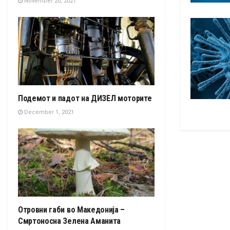
November 20, 2021
Подемот и падот на ДИЗЕЛ моторите
December 1, 2021
Отровни габи во Македонија –
Смртоносна Зелена Аманита