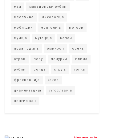
маи
македонски рубин
месечина
микологија
моби дик
монголија
мотори
мумија
мутација
напон
нова година
омикрон
осека
отров
перу
печурки
плима
рубин
сонце
струја
топка
фреквенција
хакер
цивилизација
југославија
џингис кан
Навигација