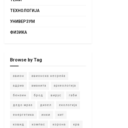
ТЕХНОЛОГИЈА
УНИВЕРЗУМ
ФИЗИКА
Browse by Tag
авион
авионска несреќа
адриа
аманита
археологија
бензин
брод
вирус
габи
дедо мраз
дизел
екологија
енергетика
инки
кит
ковид
компас
корона
крв