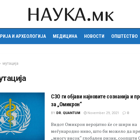
НАУКА.мк
РИЈА И АРХЕОЛОГИЈА
МЕДИЦИНА
НОВОСТИ
ОПШТЕСТВО
мутација
утација
СЗО ги објави најновите сознанија и п
за „Омикрон“
BY
DR. QUANTUM
November 29, 2021
0
Видот Омикрон веројатно ќе се шири на
меѓународно ниво, што би можело да пре
„многу висок“ глобален ризик, соопшти Св