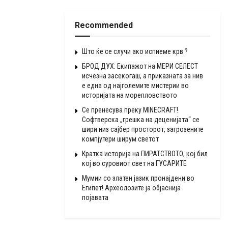
Recommended
Што ќе се случи ако испиеме крв ?
БРОД ДУХ: Екипажот на МЕРИ СЕЛЕСТ
исчезна засекогаш, а приказната за нив
е една од најголемите мистерии во
историјата на морепловството
Се пренесува преку MINECRAFT!
Софтверска „грешка на деценијата“ се
шири низ сајбер просторот, загрозените
компјутери ширум светот
Кратка историја на ПИРАТСТВОТО, кој бил
кој во суровиот свет на ГУСАРИТЕ
Мумии со златен јазик пронајдени во
Египет! Археолозите ја објаснија
појавата