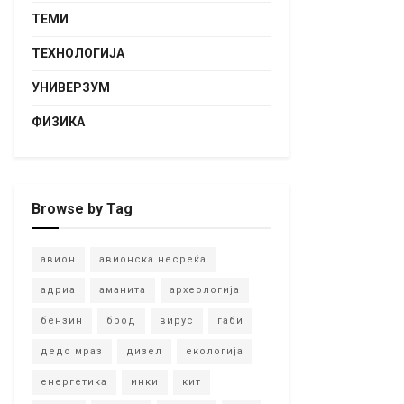
ТЕМИ
ТЕХНОЛОГИЈА
УНИВЕРЗУМ
ФИЗИКА
Browse by Tag
авион
авионска несреќа
адриа
аманита
археологија
бензин
брод
вирус
габи
дедо мраз
дизел
екологија
енергетика
инки
кит