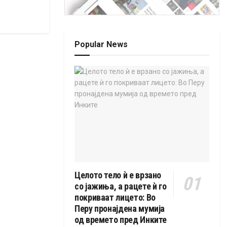
Popular News
Целото тело ѝ е врзано
со јажиња, а рацете ѝ го
покриваат лицето: Во
Перу пронајдена мумија
од времето пред Инките