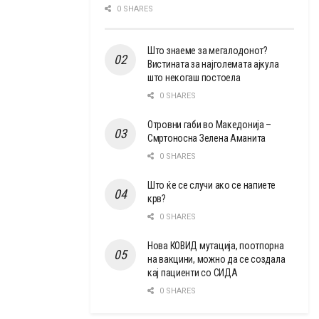
0 SHARES
Што знаеме за мегалодонот?
Вистината за најголемата ајкула
што некогаш постоела
0 SHARES
Отровни габи во Македонија –
Смртоносна Зелена Аманита
0 SHARES
Што ќе се случи ако се напиете
крв?
0 SHARES
Нова КОВИД мутација, поотпорна
на вакцини, можно да се создала
кај пациенти со СИДА
0 SHARES