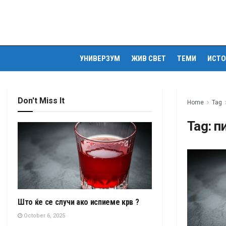
УНИВЕРЗУМ
ЖИВ СВЕТ
ТЕМИ
ИСТО
Don't Miss It
Home
Tag
Tag:
п
Што ќе се случи ако испиеме крв ?
October 6, 2025