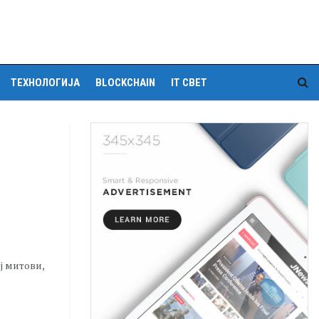
ТЕХНОЛОГИЈА
BLOCKCHAIN
IT СВЕТ
ј митови,
о