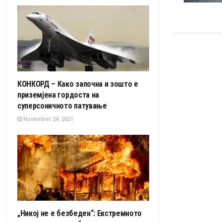
КОНКОРД – Како започна и зошто е
приземјенa гордоста на
суперсоничното патување
November 24, 2021
„Никој не е безбеден“: Екстремното