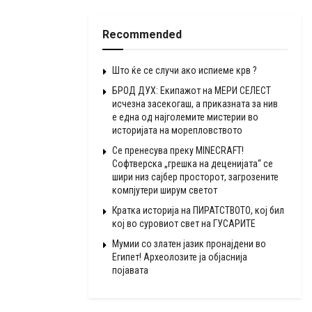
Recommended
Што ќе се случи ако испиеме крв ?
БРОД ДУХ: Екипажот на МЕРИ СЕЛЕСТ
исчезна засекогаш, а приказната за нив
е една од најголемите мистерии во
историјата на морепловството
Се пренесува преку MINECRAFT!
Софтверска „грешка на деценијата“ се
шири низ сајбер просторот, загрозените
компјутери ширум светот
Кратка историја на ПИРАТСТВОТО, кој бил
кој во суровиот свет на ГУСАРИТЕ
Мумии со златен јазик пронајдени во
Египет! Археолозите ја објаснија
појавата