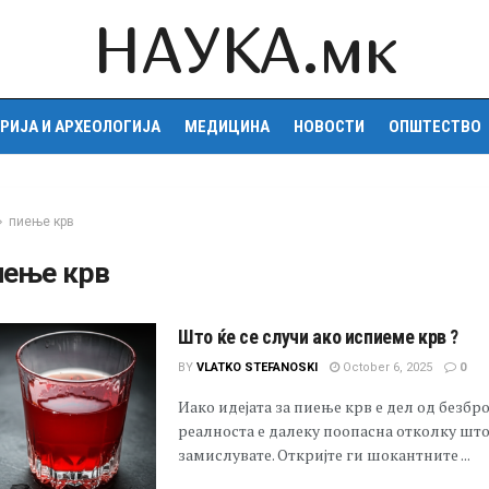
НАУКА.мк
РИЈА И АРХЕОЛОГИЈА
МЕДИЦИНА
НОВОСТИ
ОПШТЕСТВО
пиење крв
иење крв
Што ќе се случи ако испиеме крв ?
BY
VLATKO STEFANOSKI
October 6, 2025
0
Иако идејата за пиење крв е дел од безбро
реалноста е далеку поопасна отколку шт
замислувате. Откријте ги шокантните ...