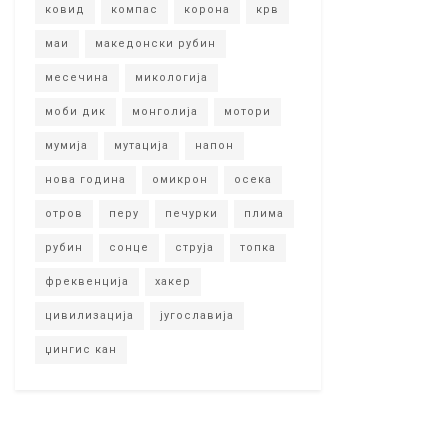
ковид
компас
корона
крв
маи
македонски рубин
месечина
микологија
моби дик
монголија
мотори
мумија
мутација
напон
нова година
омикрон
осека
отров
перу
печурки
плима
рубин
сонце
струја
топка
фреквенција
хакер
цивилизација
југославија
џингис кан