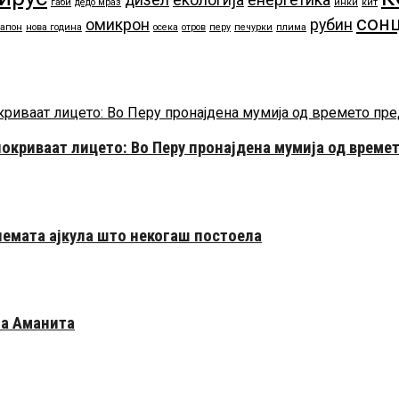
габи
дедо мраз
инки
кит
сон
омикрон
рубин
апон
нова година
осека
отров
перу
печурки
плима
 покриваат лицето: Во Перу пронајдена мумија од време
лемата ајкула што некогаш постоела
на Аманита