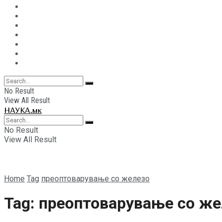
Историја и археологија
Медицина
Новости
Општество
Технологија
Blockchain
IT Свет
No Result
View All Result
НАУКА.мк
No Result
View All Result
Home
Tag
преоптоварување со железо
Tag:
преоптоварување со же