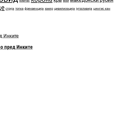
компас
маи
це
струја
топка
фреквенција
хакер
цивилизација
југославија
џингис кан
то пред Инките