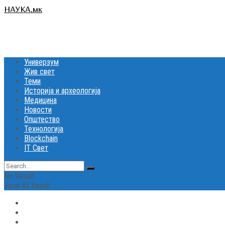
НАУКА.мк
Универзум
Жив свет
Теми
Историја и археологија
Медицина
Новости
Општество
Технологија
Blockchain
IT Свет
No Result
View All Result
Универзум
Жив свет
Теми