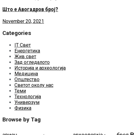
Што е Авогадров број?
November 20, 2021
Categories
IT Свет
Енергетика
Жив свет
Зад огледалото
Историја и археологија
Медицина
Општество
Светот околу нас
Теми
Технологија
Универзум
Физика
Browse by Tag
в
авион
археологија
брод