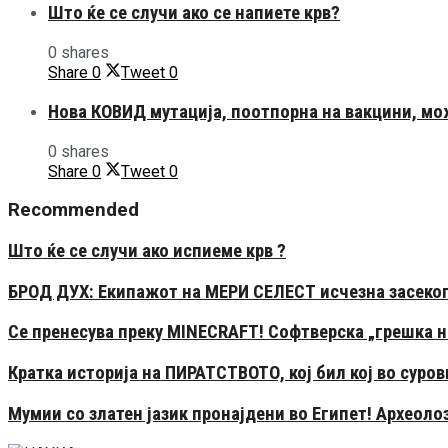
Што ќе се случи ако се напиете крв?
0 shares
Share
0
Tweet
0
Нова КОВИД мутација, поотпорна на вакцини, мо
0 shares
Share
0
Tweet
0
Recommended
Што ќе се случи ако испиеме крв ?
БРОД ДУХ: Екипажот на МЕРИ СЕЛЕСТ исчезна засекога
Се пренесува преку MINECRAFT! Софтверска „грешка на
Кратка историја на ПИРАТСТВОТО, кој бил кој во суро
Мумии со златен јазик пронајдени во Египет! Археолоз