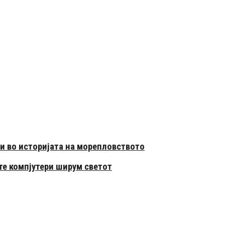
ии во историјата на морепловството
те компјутери ширум светот