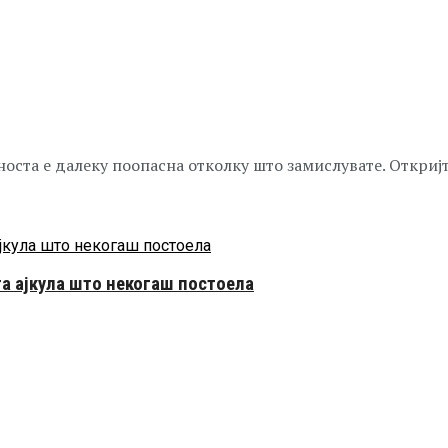
носта е далеку поопасна отколку што замислувате. Откријт
а ајкула што некогаш постоела