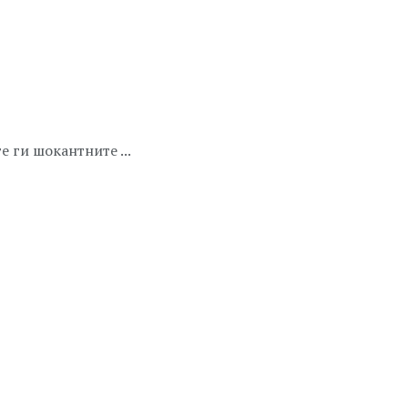
е ги шокантните ...