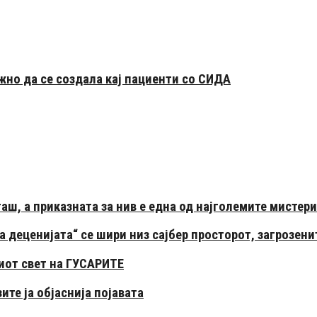
жно да се создала кај пациенти со СИДА
ш, а приказната за нив е една од најголемите мистер
 деценијата“ се шири низ сајбер просторот, загрозени
виот свет на ГУСАРИТЕ
ите ја објаснија појавата