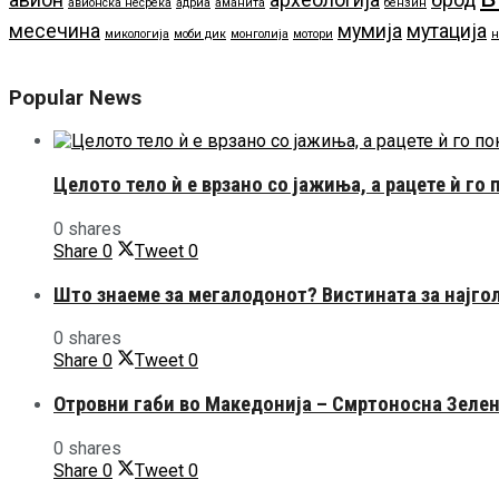
авионска несреќа
адриа
аманита
бензин
месечина
мумија
мутација
микологија
моби дик
монголија
мотори
н
Popular News
Целото тело ѝ е врзано со јажиња, а рацете ѝ го
0 shares
Share
0
Tweet
0
Што знаеме за мегалодонот? Вистината за најго
0 shares
Share
0
Tweet
0
Отровни габи во Македонија – Смртоносна Зеле
0 shares
Share
0
Tweet
0