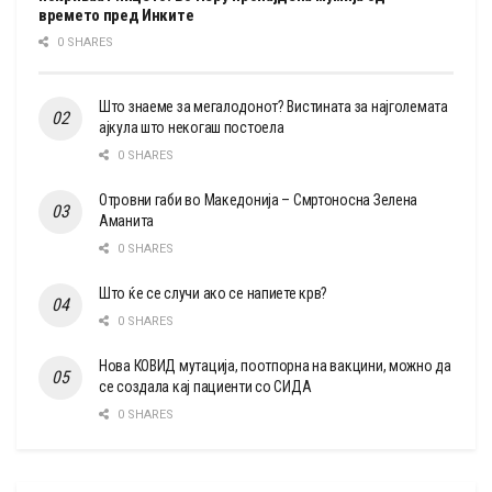
времето пред Инките
0 SHARES
Што знаеме за мегалодонот? Вистината за најголемата
ајкула што некогаш постоела
0 SHARES
Отровни габи во Македонија – Смртоносна Зелена
Аманита
0 SHARES
Што ќе се случи ако се напиете крв?
0 SHARES
Нова КОВИД мутација, поотпорна на вакцини, можно да
се создала кај пациенти со СИДА
0 SHARES