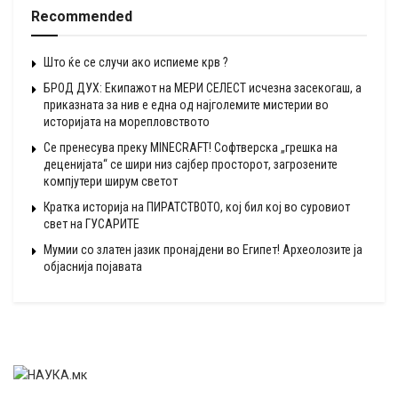
Recommended
Што ќе се случи ако испиеме крв ?
БРОД ДУХ: Екипажот на МЕРИ СЕЛЕСТ исчезна засекогаш, а
приказната за нив е една од најголемите мистерии во
историјата на морепловството
Се пренесува преку MINECRAFT! Софтверска „грешка на
деценијата“ се шири низ сајбер просторот, загрозените
компјутери ширум светот
Кратка историја на ПИРАТСТВОТО, кој бил кој во суровиот
свет на ГУСАРИТЕ
Мумии со златен јазик пронајдени во Египет! Археолозите ја
објаснија појавата