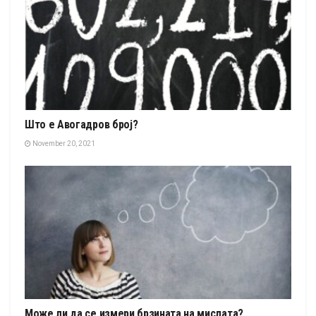
Што е Авогадров број?
November 20, 2021
Може ли да се измери брзината на мислата?