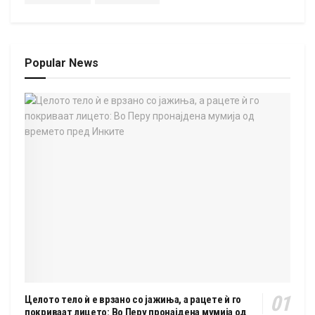
Popular News
Целото тело ѝ е врзано со јажиња, а рацете ѝ го
покриваат лицето: Во Перу пронајдена мумија од