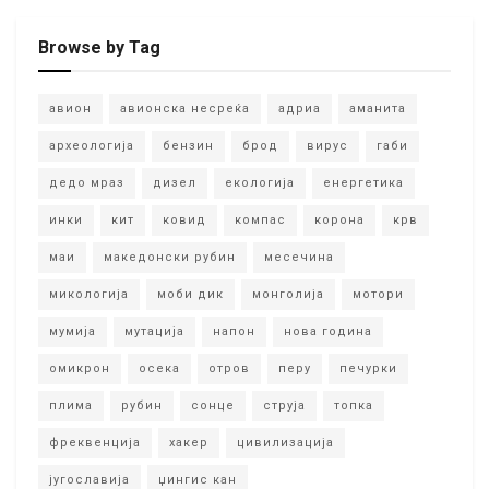
Browse by Tag
авион
авионска несреќа
адриа
аманита
археологија
бензин
брод
вирус
габи
дедо мраз
дизел
екологија
енергетика
инки
кит
ковид
компас
корона
крв
маи
македонски рубин
месечина
микологија
моби дик
монголија
мотори
мумија
мутација
напон
нова година
омикрон
осека
отров
перу
печурки
плима
рубин
сонце
струја
топка
фреквенција
хакер
цивилизација
југославија
џингис кан