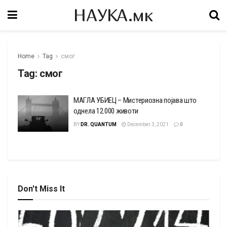
НАУКА.мк
Home
Tag
смог
Tag:
смог
МАГЛА УБИЕЦ – Мистериозна појава што
однела 12.000 животи
BY
DR. QUANTUM
December 3, 2021
0
Don't Miss It