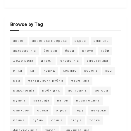
Browse by Tag
авион
авионска несреќа
адриа
аманита
археологија
бензин
брод
вирус
габи
дедо мраз
дизел
екологија
енергетика
инки
кит
ковид
компас
корона
крв
маи
македонски рубин
месечина
микологија
моби дик
монголија
мотори
мумија
мутација
напон
нова година
омикрон
осека
отров
перу
печурки
плима
рубин
сонце
струја
топка
фреквенција
хакер
цивилизација