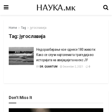
НАУКА.мк
Home
Tag
југославија
Tag:
југославија
Недоразбирање кое однесе 180 животи:
Како се случи најголемата трагедија во
историјата на авијацијата на екс ЈУ
BY
DR. QUANTUM
December 2, 2021
0
Don't Miss It