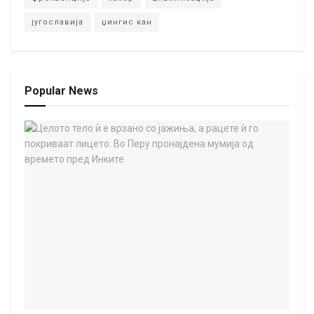
југославија
џингис кан
Popular News