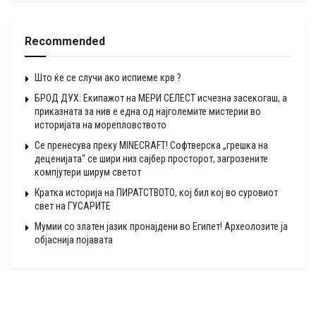
Recommended
Што ќе се случи ако испиеме крв ?
БРОД ДУХ: Екипажот на МЕРИ СЕЛЕСТ исчезна засекогаш, а
приказната за нив е една од најголемите мистерии во
историјата на морепловството
Се пренесува преку MINECRAFT! Софтверска „грешка на
деценијата“ се шири низ сајбер просторот, загрозените
компјутери ширум светот
Кратка историја на ПИРАТСТВОТО, кој бил кој во суровиот
свет на ГУСАРИТЕ
Мумии со златен јазик пронајдени во Египет! Археолозите ја
објаснија појавата