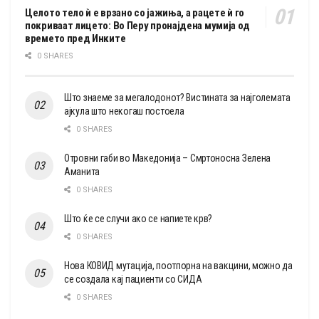
Целото тело ѝ е врзано со јажиња, а рацете ѝ го
покриваат лицето: Во Перу пронајдена мумија од
времето пред Инките
0 SHARES
Што знаеме за мегалодонот? Вистината за најголемата
ајкула што некогаш постоела
0 SHARES
Отровни габи во Македонија – Смртоносна Зелена
Аманита
0 SHARES
Што ќе се случи ако се напиете крв?
0 SHARES
Нова КОВИД мутација, поотпорна на вакцини, можно да
се создала кај пациенти со СИДА
0 SHARES