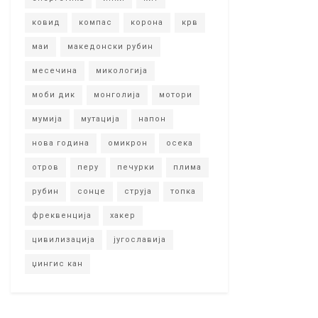
ковид
компас
корона
крв
маи
македонски рубин
месечина
микологија
моби дик
монголија
мотори
мумија
мутација
напон
нова година
омикрон
осека
отров
перу
печурки
плима
рубин
сонце
струја
топка
фреквенција
хакер
цивилизација
југославија
џингис кан