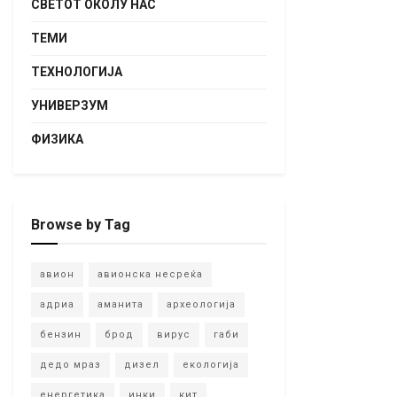
СВЕТОТ ОКОЛУ НАС
ТЕМИ
ТЕХНОЛОГИЈА
УНИВЕРЗУМ
ФИЗИКА
Browse by Tag
авион
авионска несреќа
адриа
аманита
археологија
бензин
брод
вирус
габи
дедо мраз
дизел
екологија
енергетика
инки
кит