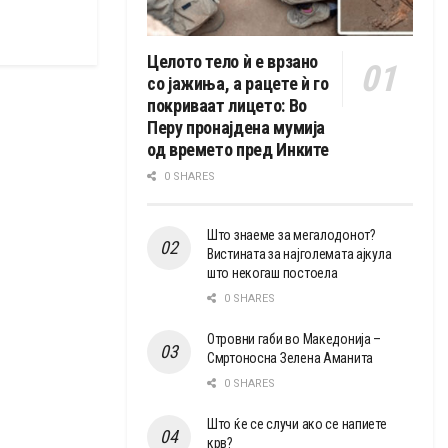
Целото тело ѝ е врзано
со јажиња, а рацете ѝ го
покриваат лицето: Во
Перу пронајдена мумија
од времето пред Инките
0 SHARES
Што знаеме за мегалодонот?
Вистината за најголемата ајкула
што некогаш постоела
0 SHARES
Отровни габи во Македонија –
Смртоносна Зелена Аманита
0 SHARES
Што ќе се случи ако се напиете
крв?