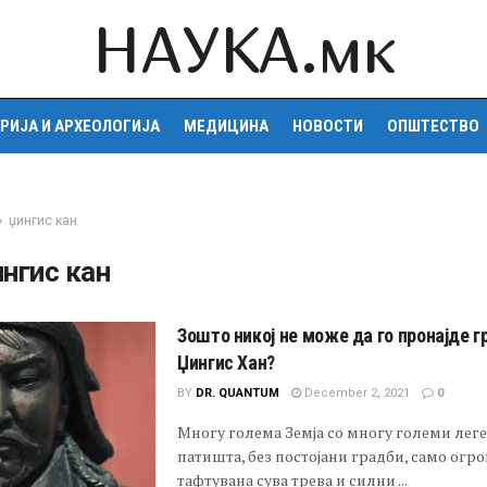
НАУКА.мк
РИЈА И АРХЕОЛОГИЈА
МЕДИЦИНА
НОВОСТИ
ОПШТЕСТВО
џингис кан
ингис кан
Зошто никој не може да го пронајде г
Џингис Хан?
BY
DR. QUANTUM
December 2, 2021
0
Многу голема Земја со многу големи леге
патишта, без постојани градби, само огро
тафтувана сува трева и силни ...