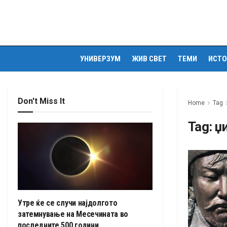
УНИВЕРЗУМ
ЖИВ СВЕТ
ТЕМИ
ИСТО
Don't Miss It
Home
Tag
Tag:
џ
Утре ќе се случи најдолгото
затемнување на Месечината во
последните 500 години