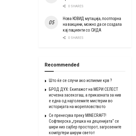
0 SHARES
Нова КОВИД мутација, поотпорна
на вакцини, можно да се создала
кај пациенти со СИДА
0 SHARES
Recommended
Што ќе се случи ако испиеме крв ?
БРОД ДУХ: Екипажот на МЕРИ СЕЛЕСТ
исчезна засекогаш, а приказната за нив
е една од најголемите мистерии во
историјата на морепловството
Се пренесува преку MINECRAFT!
Софтверска „грешка на деценијата“ се
шири низ сајбер просторот, загрозените
компјутери ширум светот